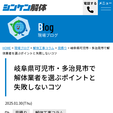
メニュー
電話する
Blog
現場ブログ
HOME
>
現場ブログ
>
解体工事コラム
>
見積り
>
岐阜県可児市・多治見市で解
体業者を選ぶポイントと失敗しないコツ
岐阜県可児市・多治見市で
解体業者を選ぶポイントと
失敗しないコツ
2025.01.30(Thu)
見積り
解体工事コラム