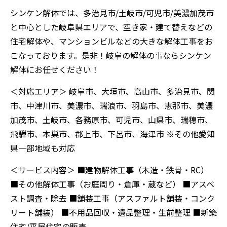
シンケン解体では、多治見市/土岐市/可児市/美濃加茂市
と中心とした岐阜県エリアで、空き家・建て替えなどの
住宅解体や、マンションビルなどの大きな解体工事をお
こなっております。是非！岐阜の解体の事ならシンケン
解体にお任せください！
＜対応エリア＞ 岐阜市、大垣市、高山市、多治見市、関
市、中津川市、美濃市、瑞浪市、羽島市、恵那市、美濃
加茂市、土岐市、各務原市、可児市、山県市、瑞穂市、
飛騨市、本巣市、郡上市、下呂市、海津市 ※その他愛知
県一部地域も対応
＜サービス内容＞ ■建物解体工事（木造・鉄骨・RC）
■その他解体工事（お庭周り・倉庫・蔵など） ■アスベ
スト調査・除去 ■舗装工事（アスファルト舗装・コンク
リート舗装） ■不用品回収・遺品整理・生前整理 ■新築
住宅/平屋住宅の販売