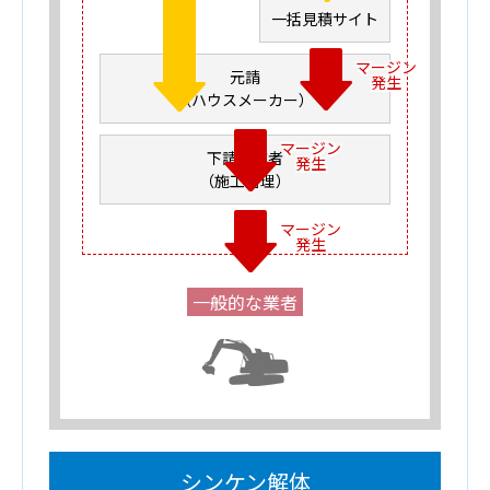
一括見積サイト
マージン
元請
発生
（ハウスメーカー）
マージン
下請け業者
発生
（施工管理）
マージン
発生
一般的な業者
シンケン解体