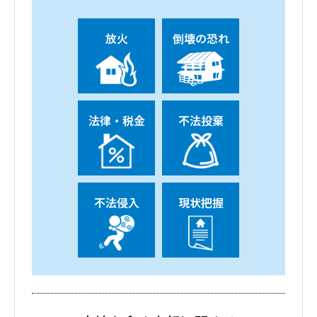
放火
倒壊の恐れ
法律・税金
不法投棄
不法侵入
現状把握