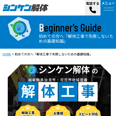
メニュー
電話する
Beginner's Guide
初めての方へ「解体工事で失敗しないた
めの基礎知識」
HOME
>
初めての方へ「解体工事で失敗しないための基礎知識」
シンケン解体
の
岐阜県多治見市・可児市地域密着
解
体
工
事