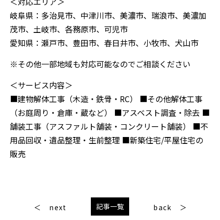
＜対応エリア＞
岐阜県：多治見市、中津川市、美濃市、瑞浪市、美濃加
茂市、土岐市、各務原市、可児市
愛知県：瀬戸市、豊田市、春日井市、小牧市、犬山市
※その他一部地域も対応可能なのでご相談ください
＜サービス内容＞
■建物解体工事（木造・鉄骨・RC） ■その他解体工事
（お庭周り・倉庫・蔵など） ■アスベスト調査・除去 ■
舗装工事（アスファルト舗装・コンクリート舗装） ■不
用品回収・遺品整理・生前整理 ■新築住宅/平屋住宅の
販売
記事一覧
next
back