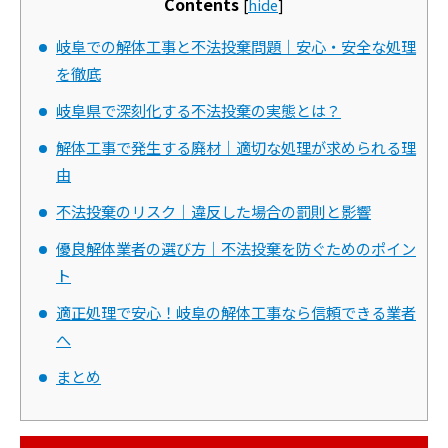
Contents
[
hide
]
岐阜での解体工事と不法投棄問題｜安心・安全な処理
を徹底
岐阜県で深刻化する不法投棄の実態とは？
解体工事で発生する廃材｜適切な処理が求められる理
由
不法投棄のリスク｜違反した場合の罰則と影響
優良解体業者の選び方｜不法投棄を防ぐためのポイン
ト
適正処理で安心！岐阜の解体工事なら信頼できる業者
へ
まとめ