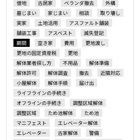
借地
古民家
ベランダ撤去
外構
墓じまい
家じまい
相談
取り壊し
実家
土地活用
アスファルト舗装
舗装工事
アスベスト
滅失登記
期間
空き家
費用
更地渡し
更地の固定資産税
更地
解体業者探し方
不用品
解体準備
解体許可
解体調査
撤去
近隣対応
小屋解体
解体手順
届け出
ライフラインの手続き
オフラインの手続き
調整区域解体
調整区域
ため池解体
ため池
マニフェスト
エレベーター解体
エレベーター
古家解体
警備