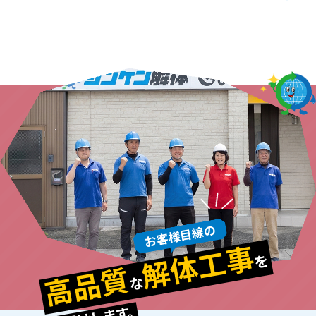
お客様目線の
解体工事
を
高品質
な