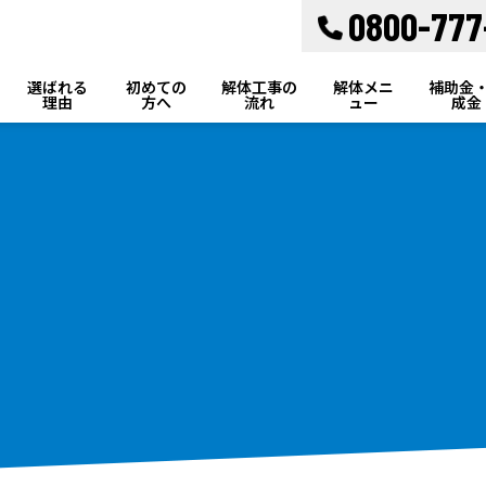
0800-777
選ばれる
初めての
解体工事の
解体メニ
補助金
理由
方へ
流れ
ュー
成金