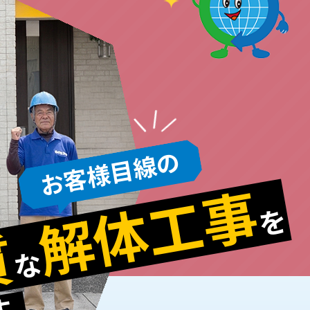
お客様目線の
解体工事
を
質
な