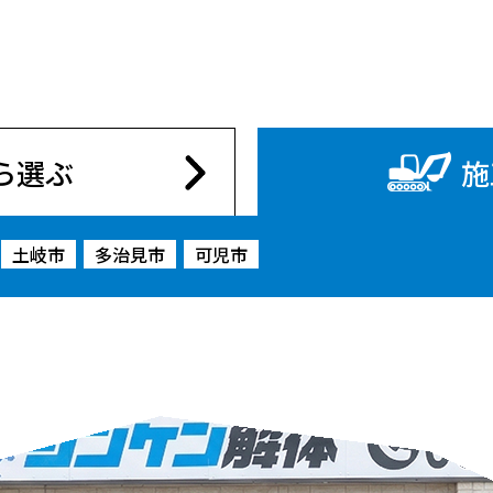
ら選ぶ
施
土岐市
多治見市
可児市