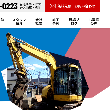
-0223
受付/8:00～17:30
無料見積・お問い合わせ
定休/日曜・祝日
・助
スタッフ
会社
施工
現場ブ
お客様
紹介
概要
事例
ログ
の声